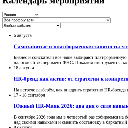
Календарь мероприятий
6 августа
Самозанятые и платформенная занятость: что
Бизнес и соискатели всё чаще выбирают платформенную мо
налоговый эксперимент ФНС. Покажем инструменты, кот
18 августа
HR-бренд как актив: от стратегии к конкре
На встрече разберём, как внедрить стратегию HR-бренда 
17
-
18 сентября
Южный HR-Маяк 2026: два дня о силе навык
В сентябре 2026 года мы в четвёртый раз собираемся на 
над своими навыками и сменить обстановку в бархатный 
8 октября