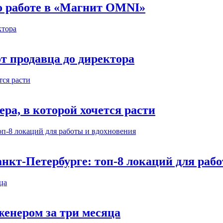
 о работе в «Магнит OMNI»
т продавца до директора
а, в которой хочется расти
нкт-Петербурге: топ-8 локаций для раб
енером за три месяца