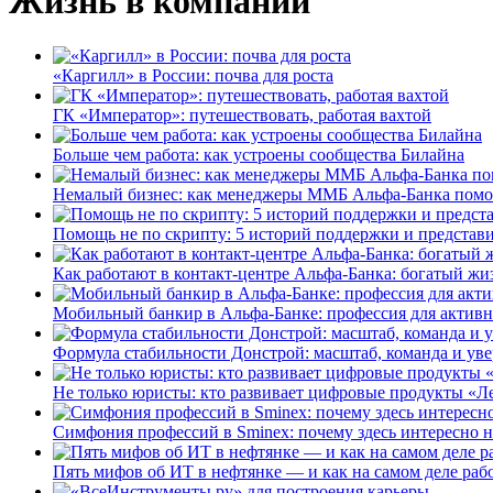
Жизнь в компании
«Каргилл» в России: почва для роста
ГК «Император»: путешествовать, работая вахтой
Больше чем работа: как устроены сообщества Билайна
Немалый бизнес: как менеджеры ММБ Альфа-Банка помо
Помощь не по скрипту: 5 историй поддержки и представ
Как работают в контакт-центре Альфа-Банка: богатый жи
Мобильный банкир в Альфа-Банке: профессия для актив
Формула стабильности Донстрой: масштаб, команда и уве
Не только юристы: кто развивает цифровые продукты «Ле
Симфония профессий в Sminex: почему здесь интересно н
Пять мифов об ИТ в нефтянке — и как на самом деле работ