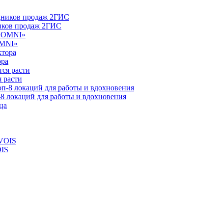
ников продаж 2ГИС
OMNI»
ора
 расти
-8 локаций для работы и вдохновения
OIS