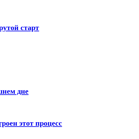
рутой старт
шнем дне
роен этот процесс