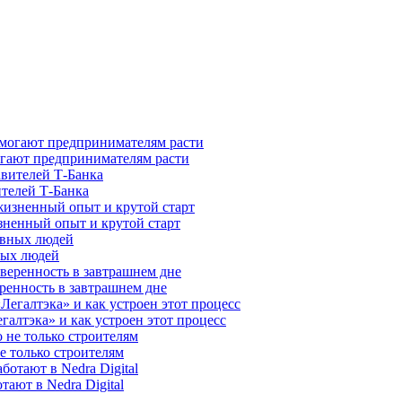
гают предпринимателям расти
ителей Т-Банка
зненный опыт и крутой старт
ных людей
ренность в завтрашнем дне
галтэка» и как устроен этот процесс
е только строителям
ают в Nedra Digital