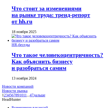
Что стоит за изменениями
на рынке труда: тренд-репорт
от hh.ru
18 ноября 2025
HR-беседы
Что такое человеко­центричность?
Как объяснить бизнесу
и разобраться самим
13 ноября 2024
Новости компаний
Новости рынка
1
2
3
4
5
6
7
8
9
10
11
...
47
дальше
HeadHunter
Размещение вакансий