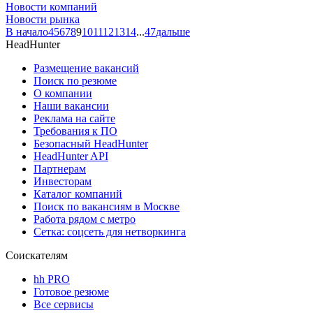
Новости компаний
Новости рынка
В начало
4
5
6
7
8
9
10
11
12
13
14
...
47
дальше
HeadHunter
Размещение вакансий
Поиск по резюме
О компании
Наши вакансии
Реклама на сайте
Требования к ПО
Безопасный HeadHunter
HeadHunter API
Партнерам
Инвесторам
Каталог компаний
Поиск по вакансиям в Москве
Работа рядом с метро
Сетка: соцсеть для нетворкинга
Соискателям
hh PRO
Готовое резюме
Все сервисы