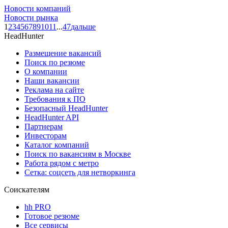
Новости компаний
Новости рынка
1
2
3
4
5
6
7
8
9
10
11
...
47
дальше
HeadHunter
Размещение вакансий
Поиск по резюме
О компании
Наши вакансии
Реклама на сайте
Требования к ПО
Безопасный HeadHunter
HeadHunter API
Партнерам
Инвесторам
Каталог компаний
Поиск по вакансиям в Москве
Работа рядом с метро
Сетка: соцсеть для нетворкинга
Соискателям
hh PRO
Готовое резюме
Все сервисы