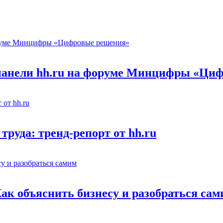
 панели hh.ru на форуме Минцифры «Ци
труда: тренд-репорт от hh.ru
Как объяснить бизнесу и разобраться са