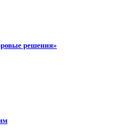
фровые решения»
мим