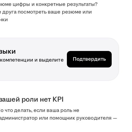
езюме цифры и конкретные результаты?
е друга посмотреть ваше резюме или
нки
выки
Подтвердить
 компетенции и выделите
вашей роли нет KPI
 что делать, если ваша роль не
 администратор или помощник руководителя —