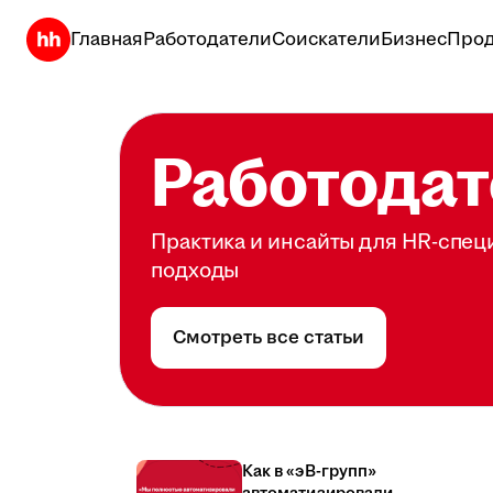
Главная
Работодатели
Соискатели
Бизнес
Прод
Работодат
Практика и инсайты для HR-спец
подходы
Смотреть все статьи
Как в «эВ-групп»