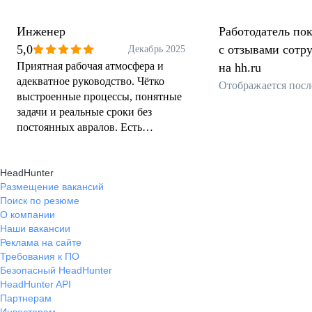
Инженер
Работодатель пок
5,0
с отзывами сотр
Декабрь 2025
Приятная рабочая атмосфера и
на hh.ru
адекватное руководство. Чётко
Отображается посл
выстроенные процессы, понятные
задачи и реальные сроки без
постоянных авралов. Есть
возможность спокойно работать и
развиваться как специалисту,
HeadHunter
прислушиваются к мнению
Размещение вакансий
инженеров. Команда
Поиск по резюме
профессиональная, комфортно
О компании
взаимодействовать между
Наши вакансии
отделами.
Реклама на сайте
Требования к ПО
Безопасный HeadHunter
HeadHunter API
Партнерам