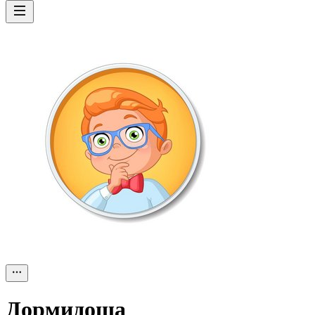
Дормидоша