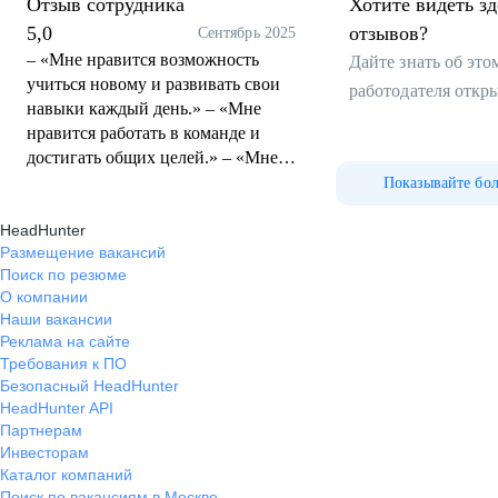
Отзыв сотрудника
Хотите видеть з
5,0
отзывов?
Сентябрь 2025
– «Мне нравится возможность
Дайте знать об эт
учиться новому и развивать свои
работодателя откр
навыки каждый день.» – «Мне
нравится работать в команде и
достигать общих целей.» – «Мне
нравится, когда работа интересная
Показывайте бо
и я могу видеть результат своих
HeadHunter
усилий.»
Размещение вакансий
Поиск по резюме
О компании
Наши вакансии
Реклама на сайте
Требования к ПО
Безопасный HeadHunter
HeadHunter API
Партнерам
Инвесторам
Каталог компаний
Поиск по вакансиям в Москве