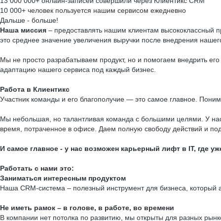
13 000 000+ онлайн-записей совершили через Клиентикс CRM
10 000+ человек пользуется нашим сервисом ежедневно
Дальше - больше!
Наша миссия
– предоставлять нашим клиентам высококлассный про
это среднее значение увеличения выручки после внедрения нашего
Мы не просто разрабатываем продукт, но и помогаем внедрить ег
адаптацию нашего сервиса под каждый бизнес.
Работа в Клиентикс
Участник команды и его благополучие — это самое главное. Пони
Мы небольшая, но талантливая команда с большими целями. У нас 
время, потраченное в офисе. Даем полную свободу действий и п
И самое главное - у нас возможен карьерный лифт в IT, где 
Работать с нами это:
Заниматься интересным продуктом
Наша CRM-система – полезный инструмент для бизнеса, который а
Не иметь рамок – в голове, в работе, во времени
В компании нет потолка по развитию, мы открыты для разных рынко