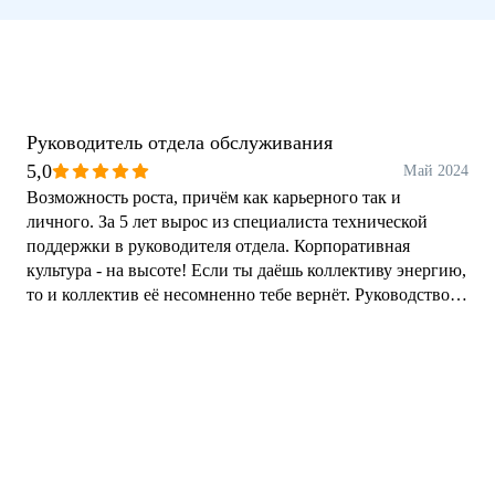
Руководитель отдела обслуживания
5,0
Май 2024
Возможность роста, причём как карьерного так и
личного. За 5 лет вырос из специалиста технической
поддержки в руководителя отдела. Корпоративная
культура - на высоте! Если ты даёшь коллективу энергию,
то и коллектив её несомненно тебе вернёт. Руководство
всегда нацелено на то, чтобы компания (а компания это в
первую очередь коллектив) развивалась и достигала
поставленных целей.