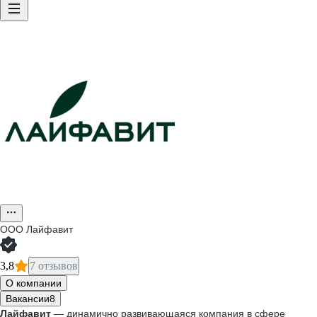
ООО
Лайфавит
3,8
7 отзывов
О компании
Вакансии
8
Лайфавит
— динамично развивающаяся компания в сфере