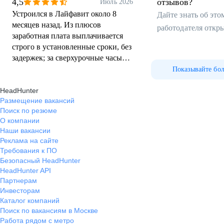
4,5
отзывов?
Июль 2026
Устроился в Лайфавит около 8
Дайте знать об эт
месяцев назад. Из плюсов
работодателя откр
заработная плата выплачивается
строго в установленные сроки, без
задержек; за сверхурочные часы
дают ощутимые надбавки, что
Показывайте бо
мотивирует; также радует
HeadHunter
адекватный колектив без
Размещение вакансий
токсичности. Есть и минусы.
Поиск по резюме
Производству 2 года, поэтому не
О компании
которые бизнес-процессы еще не
Наши вакансии
отлажены до конца, но не
Реклама на сайте
критично. В целом отношение
Требования к ПО
достойное, поэтому минусы я
Безопасный HeadHunter
считаю временными.
HeadHunter API
Партнерам
Инвесторам
Каталог компаний
Поиск по вакансиям в Москве
Работа рядом с метро