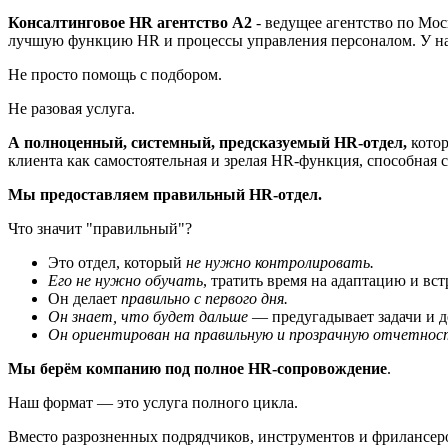
Консалтинговое HR агентство А2
- ведущее агентство по Мо
лучшую функцию HR и процессы управления персоналом. У на
Не просто помощь с подбором.
Не разовая услуга.
А полноценный, системный, предсказуемый HR-отдел,
котор
клиента как самостоятельная и зрелая HR-функция, способная с
Мы предоставляем правильный HR-отдел.
Что значит "правильный"?
Это отдел, который
не нужно контролировать.
Его не нужно обучать
, тратить время на адаптацию и вс
Он делает
правильно с первого дня.
Он знает, что будет дальше
— предугадывает задачи и д
Он ориентирован на правильную и прозрачную отчетнос
Мы берём компанию под полное HR-сопровождение
.
Наш формат — это услуга полного цикла.
Вместо разрозненных подрядчиков, инструментов и фрилансеро