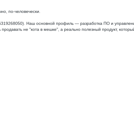
но, по-человечески.
 6319268050). Наш основной профиль — разработка ПО и управлен
 продавать не "кота в мешке", а реально полезный продукт, которы