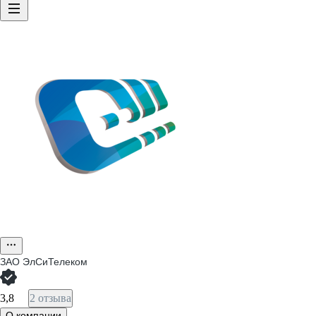
ЗАО
ЭлСиТелеком
3,8
2 отзыва
О компании