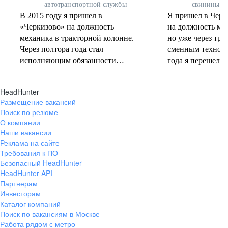
автотранспортной службы
свинины
В 2015 году я пришел в
Я пришел в Черк
«Черкизово» на должность
на должность мас
механика в тракторной колонне.
но уже через три 
Через полтора года стал
сменным техноло
исполняющим обязанности
года я перешел н
начальника колонны
участок в должно
технологического транспорта,
Через полтора год
HeadHunter
затем стал начальником. Моя
начальником про
Размещение вакансий
следующая должность – начальник
немного переква
Поиск по резюме
отдела эксплуатации в
получил должнос
О компании
автотранспортной службе. Четыре
технолога по эк
Наши вакансии
месяца назад меня перевели на
Сейчас моя работ
Реклама на сайте
должность руководителя АТС. В
ежедневные сове
Требования к ПО
«Черкизово» мне нравится, что
площадок, которы
Безопасный HeadHunter
HeadHunter API
здесь можно развиваться,
посещаю, знаком
Партнерам
пробовать себя в разных ролях и
людьми и произ
Инвесторам
задачах, ежедневно проверять
процессами. Мы 
Каталог компаний
личные качества: продуктивность,
SKU запускаются
Поиск по вакансиям в Москве
ответственность,
площадке, нюанс
Работа рядом с метро