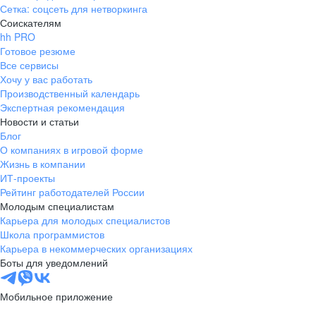
добросовестность. Компания
какого-либо сырья. «Черкизов
Сетка: соцсеть для нетворкинга
также дает возможности для
большая компания
Соискателям
развития. На данный момент я
развиваться, и 
hh PRO
участвую в программе
реализовать себя,
Готовое резюме
«Профлидер». В процессе
профессионал. З
Все сервисы
Хочу у вас работать
обучения пришлось
мастером, брига
Производственный календарь
проанализировать не только свои
или экономистом
Экспертная рекомендация
лидерские качества, но и провести
трудолюбивым, н
Новости и статьи
анализ проделанной работы на
выходить из зон
Блог
предприятии. Важный акцент в
постоянно совер
О компаниях в игровой форме
процессе коучинга делался на
изучать новые п
Жизнь в компании
умении правильно делегировать,
ИТ-проекты
быстро решать поставленные
Рейтинг работодателей России
задачи, мыслить на перспективу,
Молодым специалистам
развивать себя и свой коллектив.
Карьера для молодых специалистов
Школа программистов
Все это очень нужно мне в новой,
Карьера в некоммерческих организациях
руководящей должности.
Боты для уведомлений
Мобильное приложение