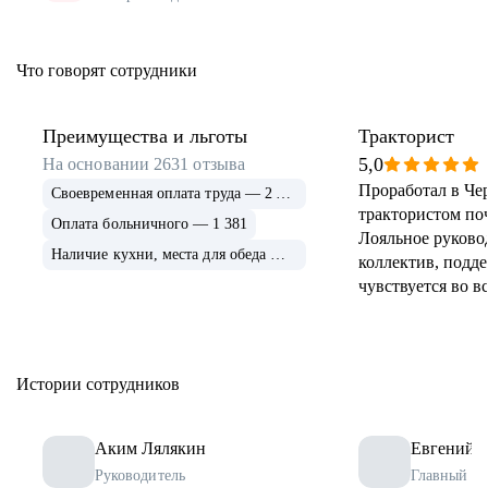
Что говорят сотрудники
Преимущества и льготы
Тракторист
5,0
На основании
2631
отзыва
Проработал в Че
Своевременная оплата труда — 2 026
трактористом поч
Оплата больничного — 1 381
Лояльное руково
Наличие кухни, места для обеда — 1 222
коллектив, подд
чувствуется во в
производство, ес
карьерного роста
тоже все было ок
задержали.
Истории сотрудников
Аким Лялякин
Евгений Т
Руководитель
Главный те