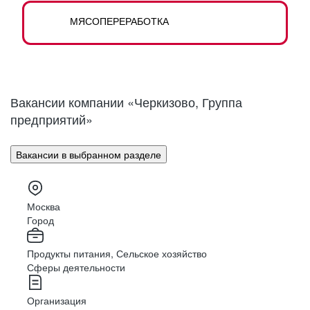
НА ПРОИЗВОДСТВЕ БЕЗ ОПЫТА
ИТ
МЯСОПЕРЕРАБОТКА
Транспортировщики, укладчики-упаковщики,
подсобные рабочие.
ФИНАНСЫ И БУХГАЛТЕРИЯ
БЕЗОПАСНОСТЬ
ТРАНСПОРТ И ЛОГИСТИКА
Вакансии компании «Черкизово, Группа
предприятий»
Водители, диспетчеры, автомеханики,
водители погрузчика, комплектовщики,
ИТР / ИНЖЕНЕРЫ
весовщики.
Вакансии в выбранном разделе
СПЕЦИАЛИСТЫ ПРОИЗВОДСТВА
Москва
Город
Начальники смены, операторы линии,
мастера, контроллеры, учетчики, жиловщики,
обвальщики.
Продукты питания, Сельское хозяйство
Сферы деятельности
Организация
МЕРЧЕНДАЙЗЕРЫ