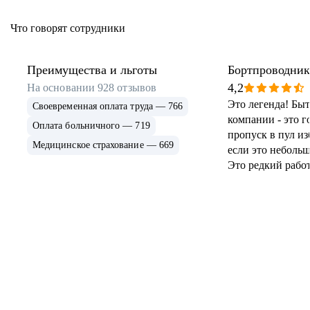
Что говорят сотрудники
Преимущества и льготы
Бортпроводник
4,2
На основании
928
отзывов
Это легенда! Быт
Своевременная оплата труда — 766
компании - это го
Оплата больничного — 719
пропуск в пул и
Медицинское страхование — 669
если это неболь
Это редкий рабо
набирает «по об
обучить, одеть, о
манеры, показать
платить за это! 
обеспечиваются!
отпуск и оплата в
просто сказка со
концом!!! Вам пр
дисциплинирова