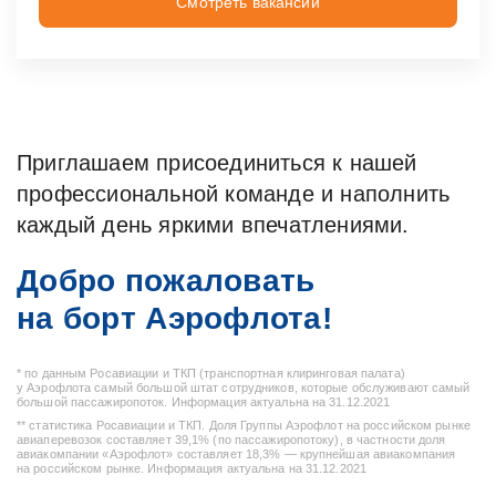
Смотреть вакансии
Приглашаем присоединиться к нашей
профессиональной команде и наполнить
каждый день яркими впечатлениями.
Добро пожаловать
на борт Аэрофлота!
* по данным Росавиации и ТКП (транспортная клиринговая палата)
у Аэрофлота самый большой штат сотрудников, которые обслуживают самый
большой пассажиропоток. Информация актуальна на 31.12.2021
** статистика Росавиации и ТКП. Доля Группы Аэрофлот на российском рынке
авиаперевозок составляет 39,1% (по пассажиропотоку), в частности доля
авиакомпании «Аэрофлот» составляет 18,3% — крупнейшая авиакомпания
на российском рынке. Информация актуальна на 31.12.2021