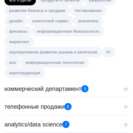
все отделы
продукты и проекты
разработка
развитие бизнеса и продажи
тестирование
дизайн
клиентский сервис
аналитика
финансы
информационная безопасность
маркетинг
корпоративное развитие рынков и капиталов
hr
axo
информационные технологии
юриспруденция
коммерческий департамент
9
Аналитик данных (направление Enterprise продаж)
телефонные продажи
8
HeadHunter::Коммерческий департамент
4 авг. 2026
Специалист телемаркетинга
analytics/data science
з/п не указана
7
HeadHunter::Телефонные продажи
Москва