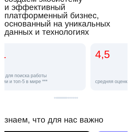
и эффективный
платформенный бизнес,
основанный на уникальных
данных и технологиях
4,5
20
сотруд
средняя оценка hh.ru как работодателя **
в hh.ru
знаем, что для нас важно