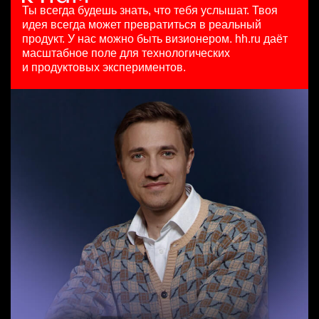
HeadHunter::Коммерческий департамент
125000 - 175000 ₽
4 авг. 2026
Ты всегда будешь знать, что тебя услышат.
Твоя
вчера
Ярославль
з/п не указана
идея всегда может превратиться в реальный
Продуктовый маркетолог b2b, брендинговые продукты
з/п не указана
Москва
продукт.
У нас можно быть визионером. hh.ru даёт
HeadHunter::Департамент маркетинга
Москва
масштабное поле для технологических
Менеджер по продажам B2B (сегмент SMB)
20 июл. 2026
и продуктовых экспериментов.
HeadHunter::Телефонные продажи
з/п не указана
Key Account Manager (EdTech)
5 авг. 2026
Москва
HeadHunter::Коммерческий департамент
97000 - 161000 ₽
4 авг. 2026
Ярославль
150000 ₽
Нижний Новгород