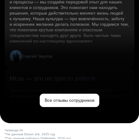
и процессы — мы создаём передовой опыт для наших
клиентов и сотрудников. Это помогает нам находить
решения, которые действительно меняют жизнь людей
к лучшему. Наша культура — про вовлечённость, заботу
и искреннее желание делать полезное. Мы гордимся тем,
что помогаем крутым компаниям и классным
специалистам находить друг друга. Быть частью таких
изменений по‑настоящему вдохновляет.
Сергей Чертов
hh.ru — это не просто работа
Это эмпатичные люди, заслуженные победы и дух
свободы. Мы помогаем миру и создаём лучший сервис
Все отзывы сотрудников
по поиску работы в стране.
Ольга Емельянова
*команда hh
**по данным Dream Job, 2025 год
***по данным рейтинга Similarweb, 2024 год