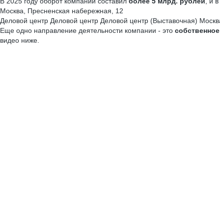
В 2025 году оборот компании составил
более 5 млрд. рублей
, и 
Москва, Пресненская набережная, 12
Деловой центр
Деловой центр
Деловой центр (Выставочная)
Москв
Еще одно направление деятельности компании - это
собственное
видео ниже.