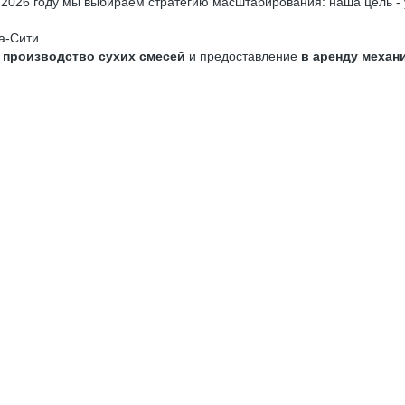
в 2026 году мы выбираем стратегию масштабирования: наша цель -
а-Сити
 производство сухих смесей
и предоставление
в аренду механ