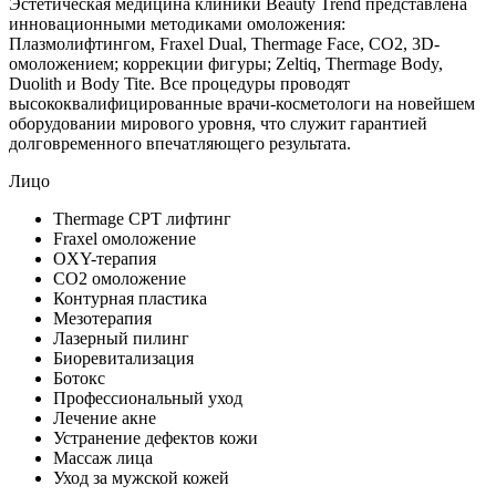
Эстетическая медицина клиники Beauty Trend представлена
инновационными методиками омоложения:
Плазмолифтингом, Fraxel Dual, Thermage Face, CO2, 3D-
омоложением; коррекции фигуры; Zeltiq, Thermage Body,
Duolith и Body Tite. Все процедуры проводят
высококвалифицированные врачи-косметологи на новейшем
оборудовании мирового уровня, что служит гарантией
долговременного впечатляющего результата.
Лицо
Thermage CPT лифтинг
Fraxel омоложение
OXY-терапия
CO2 омоложение
Контурная пластика
Мезотерапия
Лазерный пилинг
Биоревитализация
Ботокс
Профессиональный уход
Лечение акне
Устранение дефектов кожи
Массаж лица
Уход за мужской кожей