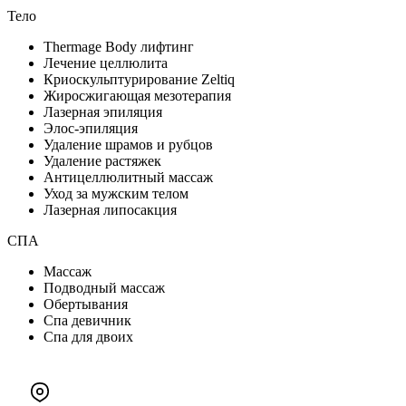
Тело
Thermage Body лифтинг
Лечение целлюлита
Криоскульптурирование Zeltiq
Жиросжигающая мезотерапия
Лазерная эпиляция
Элос-эпиляция
Удаление шрамов и рубцов
Удаление растяжек
Антицеллюлитный массаж
Уход за мужским телом
Лазерная липосакция
СПА
Массаж
Подводный массаж
Обертывания
Спа девичник
Спа для двоих