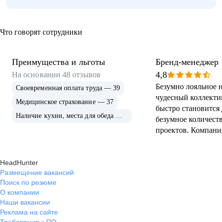
Что говорят сотрудники
Преимущества и льготы
Бренд-менеджер
4,8
На основании
48
отзывов
Безумно лояльное н
Своевременная оплата труда — 39
чудесный коллекти
Медицинское страхование — 37
быстро становится
Наличие кухни, места для обеда — 31
безумное количест
проектов. Компани
смыслах слова, цве
работать здесь был
HeadHunter
удовольствие. Оче
Размещение вакансий
плюшек - день уда
Поиск по резюме
безумно вкусная и
О компании
корпоративная стол
Наши вакансии
уличная зона для р
Реклама на сайте
лежаками и шезлон