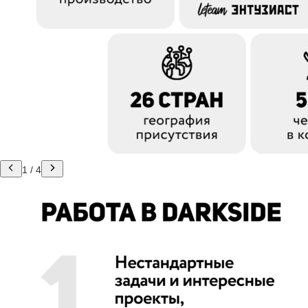
1
/
4