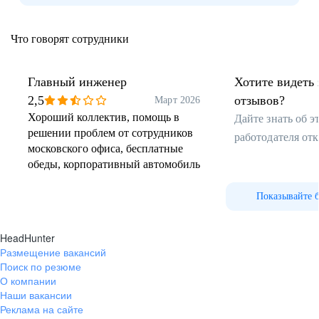
Обучение на все категории прав, выплата зарплаты
в период обучения
Что говорят сотрудники
Погружение в сельскохозяйственное производство
с первого дня практики
Освоение уникальных информационных систем
Главный инженер
Хотите видеть 
управления
2,5
отзывов?
Март 2026
Применение передовых агротехнологий
Хороший коллектив, помощь в
Дайте знать об 
Работа на современной сельскохозяйственной технике
решении проблем от сотрудников
работодателя от
и оборудовании
московского офиса, бесплатные
Эффективное обучение в команде профессионалов
обеды, корпоративный автомобиль
Шанс получить постоянную работу после успешного
прохождения практики
Показывайте 
HeadHunter
Регионы для прохождения практики
Размещение вакансий
Поиск по резюме
Воронежская область
О компании
Липецкая область
Наши вакансии
Реклама на сайте
Орловская область