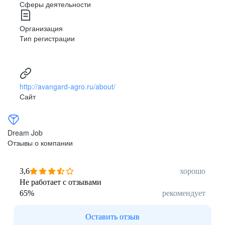
Сферы деятельности
Организация
Тип регистрации
Механик
Механизатор
по с/х технике
http://avangard-agro.ru/about/
Сайт
Dream Job
Отзывы о компании
Инженер по технологическому
Слесарь
оборудованию
3,6
хорошо
Не работает с отзывами
65
%
рекомендует
Возможности
Оставить отзыв