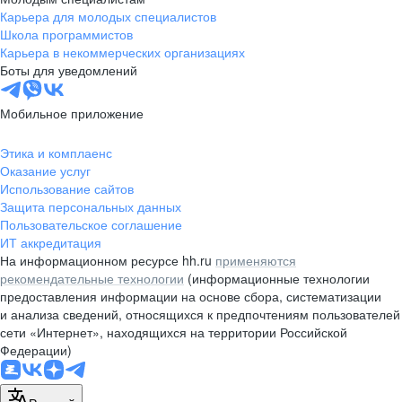
Полевой учетчик
Аппаратчик обработки зерна
Карьера для молодых специалистов
Школа программистов
Карьера в некоммерческих организациях
Специалист по сопровождению
с/х предприятий
Боты для уведомлений
Повышенные шансы
Дополнительная
поступления в вуз
стипендия за отличную
на бюджет
учебу
Мобильное приложение
Этика и комплаенс
Лаборант
Разнорабочий
Оказание услуг
Использование сайтов
Защита персональных данных
Пользовательское соглашение
Эксклюзивная информация
Полный доступ
ИТ аккредитация
для курсовых
к Корпоративному университету
и дипломных работ
Авангард-Агро
На информационном ресурсе hh.ru
применяются
Агроном
Инженер
по с/х
технике
рекомендательные технологии
(информационные технологии
предоставления информации на основе сбора, систематизации
и анализа сведений, относящихся к предпочтениям пользователей
сети «Интернет», находящихся на территории Российской
Федерации)
Оплачиваемая практика
Гарантированное
на производстве
трудоустройство