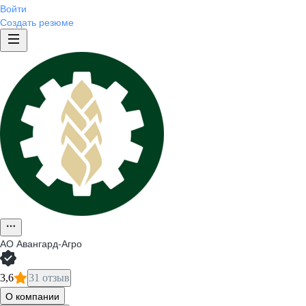
Войти
Создать резюме
АО
Авангард-Агро
3,6
31 отзыв
О компании