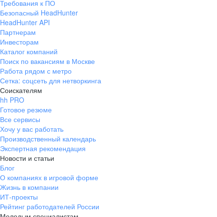
Требования к ПО
Тульская область
Безопасный HeadHunter
HeadHunter API
Курская область
Партнерам
Инвесторам
агрономов
Каталог компаний
Поиск по вакансиям в Москве
Начинающим
Работа рядом с метро
специалистам
Сетка: соцсеть для нетворкинга
Сезонная
Соискателям
работа
hh PRO
Готовое резюме
Все сервисы
Хочу у вас работать
Производственный календарь
Ученики 9-11-х классов
Механизатор
Весовщик
Экспертная рекомендация
Выпускники колледжей и техникумов
Новости и статьи
Студенты бюджетной формы обучения вузов-партнеров
Блог
Агроном
Инженер
по с/х
технике
О компаниях в игровой форме
Жизнь в компании
ИТ-проекты
Рейтинг работодателей России
Молодым специалистам