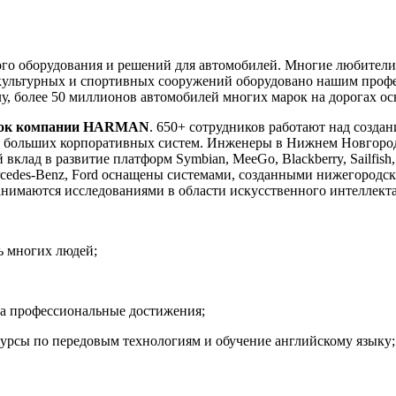
ьного оборудования и решений для автомобилей. Многие любите
 культурных и спортивных сооружений оборудовано нашим профе
лу, более 50 миллионов автомобилей многих марок на дорогах
оток компании HARMAN
. 650+ сотрудников работают над созда
 и больших корпоративных систем. Инженеры в Нижнем Новгород
й вклад в развитие платформ Symbian, MeeGo, Blackberry, Sailfish
ercedes-Benz, Ford оснащены системами, созданными нижегород
 занимаются исследованиями в области искусственного интеллекта
ь многих людей;
за профессиональные достижения;
курсы по передовым технологиям и обучение английскому языку;