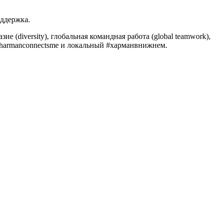
оддержка.
 (diversity), глобальная командная работа (global teamwork),
#harmanconnectsme и локальный #харманвнижнем.