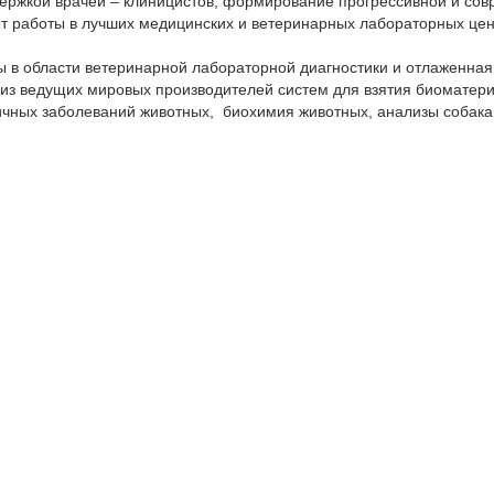
ержкой врачей – клиницистов, формирование прогрессивной и со
работы в лучших медицинских и ветеринарных лабораторных центр
в области ветеринарной лабораторной диагностики и отлаженная 
из ведущих мировых производителей систем для взятия биоматери
личных заболеваний животных, биохимия животных, анализы собака