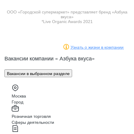
магазина в Санкт-Петербурге
ООО «Городской супермаркет» представляет бренд «Азбука
вкуса»
сотрудников: продавцы, кассиры,
*Live Organic Awards 2021
мерчендайзеры, бариста, кависты, упаковщики,
кладовщики, грузчики, комплектовщики,
товароведы, администраторы и директора,
повара, пекари
Узнать о жизни в компании
Вакансии компании « Азбука вкуса»
Вакансии в выбранном разделе
Москва
Город
Розничная торговля
Сферы деятельности