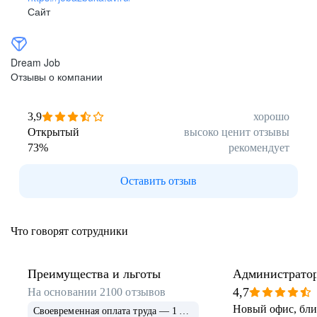
Сайт
Dream Job
Отзывы о компании
3,9
хорошо
Открытый
высоко ценит отзывы
73
%
рекомендует
Оставить отзыв
Что говорят сотрудники
Преимущества и льготы
Администратор
образования и 
4,7
На основании
2100
отзывов
Новый офис, близ
Своевременная оплата труда — 1 703