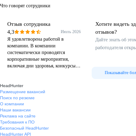
Что говорят сотрудники
Отзыв сотрудника
Хотите видеть з
4,3
отзывов?
Июль 2026
Я удовлетворена работой в
Дайте знать об эт
компании. В компании
работодателя откр
систематически проводятся
корпоративные мероприятия,
включая дни здоровья, конкурсы и
праздники для сотрудников и их
Показывайте бо
детей. За последние годы
HeadHunter
наблюдается устойчивое
Размещение вакансий
улучшение условий труда и общее
Поиск по резюме
развитие организации. Могу
О компании
рекомендовать компанию как
Наши вакансии
хорошего работодателя.
Реклама на сайте
Требования к ПО
Безопасный HeadHunter
HeadHunter API