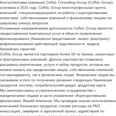
Консалтинговая компания CoReL Consulting Group (CoReL Group)
основана в 2015 году. CoReL Group многопрофильная группа
компаний, специализирующаяся на работе с корпоративными
клиентами, собственниками компаний и физическими лицами по
широкому спектру вопросов.
Основными направлениями деятельности CoReL Group является
предоставление комплексных услуг в области привлечения
финансирования (банковское кредитование, лизинг, факторинг),
рефинансирование действующей задолженности, выдача
банковских гарантий.
CoReL Group является партнером более 50-ти банков, лизинговых
и факторинговых компаний. Данное партнерство позволило
расширить компетенции, услуги и набор продуктов, которые мы
можем оказать как юридическим лицам, собственникам компаний,
топ-менеджменту, так и физическим лицам. Физическим лицам мы
оказываем услуги по получению решения следующих банковских
продуктов: ипотека, потребительский кредит, кредитная карта.
Мы заинтересованы в стратегическом сотрудничестве с
юридическими лицами в части управления «Корпоративными
финансами» Вашей компании. Мы проведем анализ используемых
компанией банковских продуктов, снизим расходы на РКО,
инкассацию, эквайринг и зарплатный проект, задействуем по