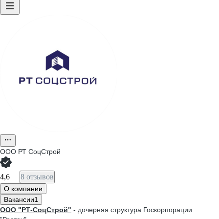
ООО
РТ СоцСтрой
4,6
8 отзывов
О компании
Вакансии
1
ООО "РТ-СоцСтрой"
- дочерняя структура Госкорпорации