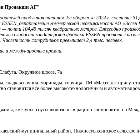
н Продакшн АГ"
дителей продуктов питания. Ее оборот за 2024 г. составил 51,4
а ESSEN, департамент коммерческой недвижимости АО «Эссен П
ей — почти 104,45 тысяч квадратных метров.
Ежегодно производ
евъ» и сладости кондитерской фабрики
ESSEN
продаются по все
 Численность сотрудников превышает 2,4 тыс. человек.
ие и международные премии.
 Елабуга, Окружное шоссе, 7а
, сладкая группа, маринады, горчица. ТМ «Махеевъ» присутству
тво становится все более высокотехнологичным и автоматизиро
Джемы, кетчупы, соусы включены в рацион космонавтов на Меж
Тукаевский муниципальный район, Нижнесуыксинское сельское по