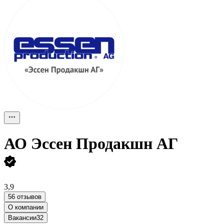
АО
Эссен Продакшн АГ
3,9
56 отзывов
О компании
Вакансии
32