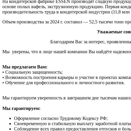
На кондитерской фабрике ESSEN производят сладкую продукц
основе полых вафель, экструзионную продукцию. Первая кондит
производительность труда в кондитерской индустрии (11,8 млн 
Объем производства за 2024 г. составил — 52,5 тысячи тонн п
Уважаемые сои
Благодарим Вас за интерес, проявленный к н
Мы уверены, что в лице нашей компании Вы найдёте надежного
Мы предлагаем Вам:
• Социальную защищенность;
• Возможность построения карьеры и участие в проектах компа
• Обучение для профессионального и личностного развития.
Мы гарантируем уверенность в завтрашнем дне тысячам наших с
Мы гарантируем:
Оформление согласно Трудовому Кодексу РФ;
Своевременную и стабильную выплату заработной платы
Соблюдение всех правил предоставления отпусков и бол