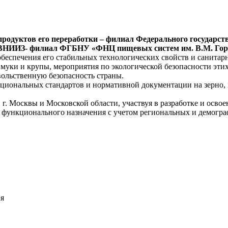
 продуктов его переработки – филиал Федерального государ
 (ВНИИЗ- филиал ФГБНУ «ФНЦ пищевых систем им. В.М. Гор
обеспечения его стабильных технологических свойств и санитарно
 муки и крупы, мероприятия по экологической безопасности эти
вольственную безопасность страны.
ональных стандартов и нормативной документации на зерно, м
Москвы и Московской области, участвуя в разработке и освоен
 функционального назначения с учетом региональных и демогра
ия