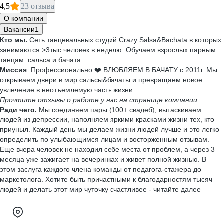
4,5
23 отзыва
О компании
Вакансии
1
Кто мы.
Сеть танцевальных студий Crazy Salsa&Bachata в которых
занимаются >3тыс человек в неделю. Обучаем взрослых парным
танцам: сальса и бачата
Миссия
. Профессионально ❤️‍ ВЛЮБЛЯЕМ В БАЧАТУ с 2011г. Мы
открываем двери в мир сальсы&бачаты и превращаем новое
увлечение в неотъемлемую часть жизни.
Прочтите отзывы о работе у нас на странице компании
Ради чего.
Мы соединяем пары (100+ свадеб), вытаскиваем
людей из депрессии, наполняем яркими красками жизни тех, кто
приуныл. Каждый день мы делаем жизни людей лучше и это легко
определить по улыбающимся лицам и восторженным отзывам.
Еще вчера человек не находил себе места от проблем, а через 3
месяца уже зажигает на вечеринках и живет полной жизнью. В
этом заслуга каждого члена команды от педагога-стажера до
маркетолога. Хотите быть причастными к благодарностям тысяч
людей и делать этот мир чуточку счастливее - читайте далее