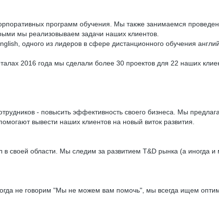
орпоративных программ обучения. Мы также занимаемся проведение
торыми мы реализовываем задачи наших клиентов.
lish, одного из лидеров в сфере дистанционного обучения англий
рталах 2016 года мы сделали более 30 проектов для 22 наших клиен
отрудников - повысить эффективность своего бизнеса. Мы предлаг
омогают вывести наших клиентов на новый виток развития.
 в своей области. Мы следим за развитием T&D рынка (а иногда и
икогда не говорим "Мы не можем вам помочь", мы всегда ищем опт