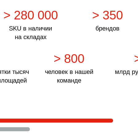
> 280 000
> 350
SKU в наличии
брендов
на складах
> 800
ятки тысяч
человек
в нашей
млрд ру
 площадей
команде
ент —
твие!