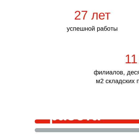
27 лет
успешной работы
11
филиалов, дес
м2 складских
АвтоКонтин
работа
в удовольс