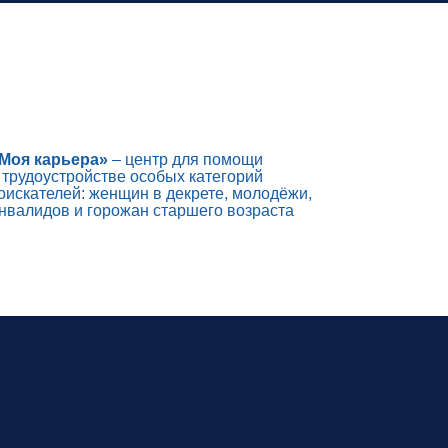
Моя карьера»
– центр для помощи
 трудоустройстве особых категорий
оискателей: женщин в декрете, молодёжи,
нвалидов и горожан старшего возраста