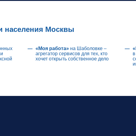
и населения Москвы
онных
«Моя работа»
на Шаболовке –
«
ми
агрегатор сервисов для тех, кто
в
ксной
хочет открыть собственное дело
с
и