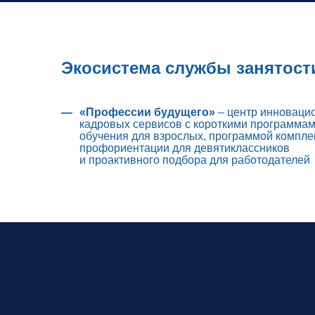
Экосистема службы занятост
«Профессии будущего»
– центр инноваци
кадровых сервисов с короткими программа
обучения для взрослых, программой компле
профориентации для девятиклассников
и проактивного подбора для работодателей