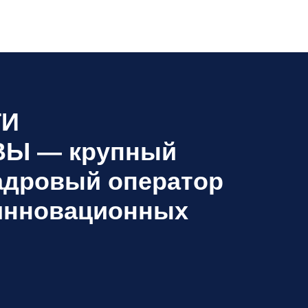
ТИ
ВЫ
— крупный
адровый оператор
 инновационных