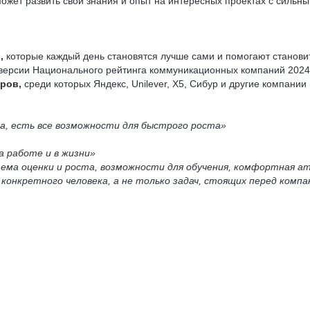
ожет развить свои знания и опыт на интересных проектах с сильн
в,
которые каждый день становятся лучше сами и помогают станов
версии Национального рейтинга коммуникационных компаний 202
еров,
среди которых Яндекс, Unilever, Х5, Сибур и другие компании
а, есть все возможности для быстрого роста»
на работе и в жизни»
тема оценки и роста, возможности для обучения, комфортная 
онкретного человека, а не только задач, стоящих перед компа