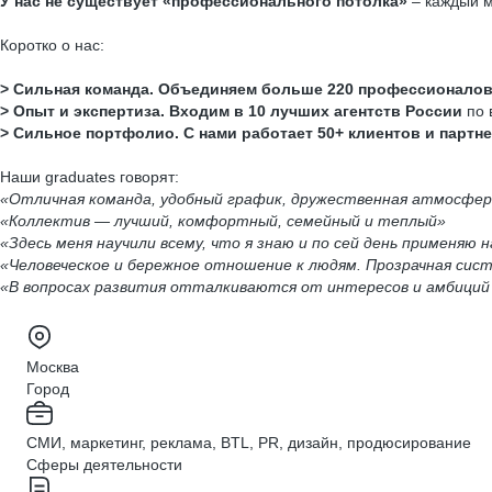
У нас не существует «профессионального потолка»
– каждый м
Коротко о нас:
> Сильная команда. Объединяем больше 220 профессионало
> Опыт и экспертиза. Входим в 10 лучших агентств России
по 
> Сильное портфолио. С нами работает 50+ клиентов и партн
Наши graduates говорят:
«Отличная команда, удобный график, дружественная атмосфер
«Коллектив — лучший, комфортный, семейный и теплый»
«Здесь меня научили всему, что я знаю и по сей день применяю 
«Человеческое и бережное отношение к людям. Прозрачная сис
«В вопросах развития отталкиваются от интересов и амбиций к
Москва
Город
СМИ, маркетинг, реклама, BTL, PR, дизайн, продюсирование
Сферы деятельности