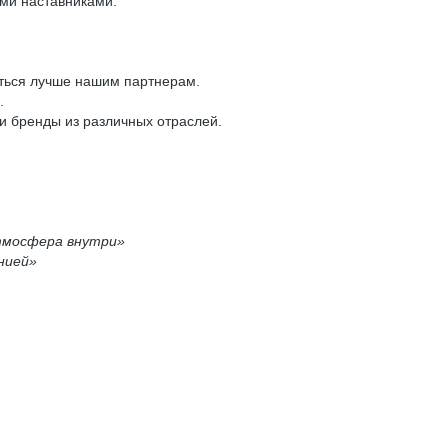
ыми наставниками.
иться лучше нашим партнерам.
4.
 и бренды из различных отраслей.
атмосфера внутри»
нией»