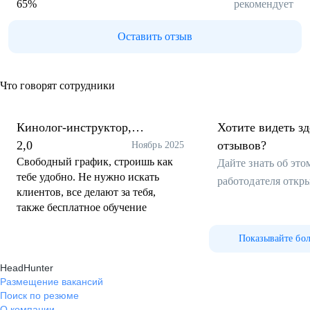
65
%
рекомендует
Оставить отзыв
Что говорят сотрудники
Кинолог-инструктор,
Хотите видеть з
зоопсихолог
2,0
отзывов?
Ноябрь 2025
Свободный график, строишь как
Дайте знать об эт
тебе удобно. Не нужно искать
работодателя откр
клиентов, все делают за тебя,
также бесплатное обучение
Показывайте бо
HeadHunter
Размещение вакансий
Поиск по резюме
О компании