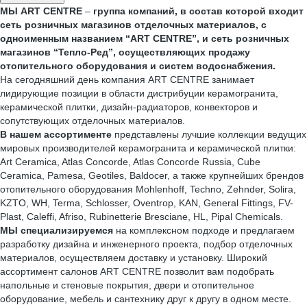
МЫ ART CENTRE
–
группа компаний, в состав которой входит
сеть розничных магазинов отделочных материалов, с
одноименным названием “ART CENTRE”, и сеть розничных
магазинов “Тепло-Ред”, осуществляющих продажу
отопительного оборудования и систем водоснабжения.
На сегодняшний день компания ART CENTRE занимает
лидирующие позиции в области дистрибуции керамогранита,
керамической плитки, дизайн-радиаторов, конвекторов и
сопутствующих отделочных материалов.
В нашем ассортименте
представлены лучшие коллекции ведущих
мировых производителей керамогранита и керамической плитки:
Art Ceramica, Atlas Concorde, Atlas Concorde Russia, Cube
Ceramica, Pamesa, Geotiles, Baldocer, а также крупнейших брендов
отопительного оборудования Mohlenhoff, Techno, Zehnder, Solira,
KZTO, WH, Terma, Schlosser, Oventrop, KAN, General Fittings, FV-
Plast, Caleffi, Afriso, Rubinetterie Bresciane, HL, Pipal Chemicals.
МЫ специализируемся
на комплексном подходе и предлагаем
разработку дизайна и инженерного проекта, подбор отделочных
материалов, осуществляем доставку и установку. Широкий
ассортимент салонов АRТ CENTRE позволит вам подобрать
напольные и стеновые покрытия, двери и отопительное
оборудование, мебель и сантехнику друг к другу в одном месте.