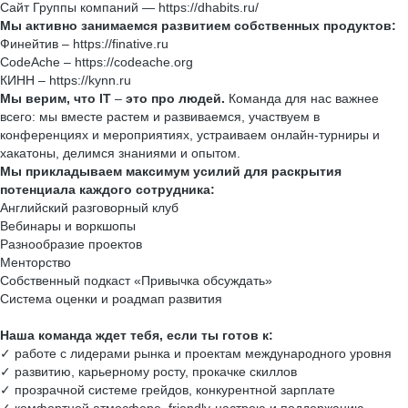
Сайт Группы компаний — https://dhabits.ru/
Мы активно занимаемся развитием собственных продуктов:
Финейтив
–​ https://finative.ru
CodeAche
– https://codeache.org
КИНН
– https://kynn.ru
Мы верим, что IT
–
это про людей.
Команда для нас важнее
всего: мы вместе растем и развиваемся, участвуем в
конференциях и мероприятиях, устраиваем онлайн-турниры и
хакатоны, делимся знаниями и опытом.
Мы прикладываем максимум усилий для раскрытия
потенциала каждого сотрудника:
Английский разговорный клуб
Вебинары и воркшопы
Разнообразие проектов
Менторство
Собственный подкаст «Привычка обсуждать»
Система оценки и роадмап развития
Наша команда ждет тебя, если ты готов к:
✓ работе с лидерами рынка и проектам международного уровня
✓ развитию, карьерному росту, прокачке скиллов
✓ прозрачной системе грейдов, конкурентной зарплате