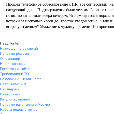
Прошел телефонное собеседование с HR, все согласовали, на
следующий день. Подтверждение было четким. Заранее приех
позицию заполнили вчера вечером. Что ожидается в нормальной к
встречи за несколько часов до Простое уведомление: "Нашли
встречу отменяем" Уважение к чужому времени Что произошло: Молчание Мне пришлось
лично приехать, чтобы узнать об отмене Потраченное время в
нарушено доверие Создается впечатление, что HR и руководство компании не считают
HeadHunter
соискателей людьми, достойными элементарной вежливости. 
Размещение вакансий
людям, которые хотят работать, то можно представить, как о
Поиск по резюме
Вывод: Компания испытывает недостаток базовой культуры 
О компании
Рекомендую обходить стороной.
Наши вакансии
Реклама на сайте
Требования к ПО
Безопасный HeadHunter
HeadHunter API
Партнерам
Инвесторам
Каталог компаний
Поиск по вакансиям в Москве
Работа рядом с метро