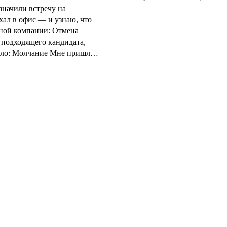
значили встречу на
ал в офис — и узнаю, что
омпании: Отмена
 подходящего кандидата,
 пути, бензин, а главное —
Если они так относятся к
ни относятся к сотрудникам.
общения и ответственности.