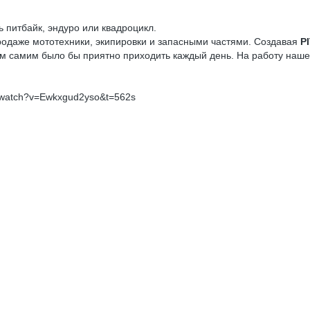
 питбайк, эндуро или квадроцикл.
родаже мототехники, экипировки и запасными частями. Создавая
P
 нам самим было бы приятно приходить каждый день. На работу наш
m/watch?v=Ewkxgud2yso&t=562s