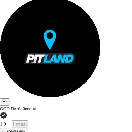
ООО
Питбайкленд
1,0
1 отзыв
О компании