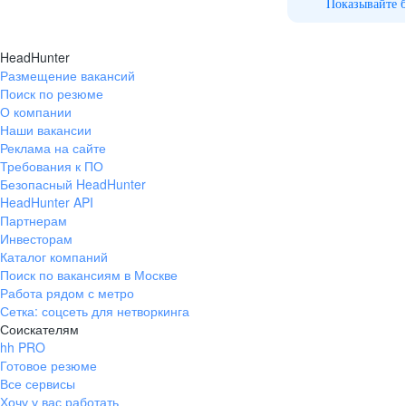
работы в офисе. Коммуникация с
Показывайте 
коллегами доброжелательная.
HeadHunter
Размещение вакансий
Поиск по резюме
О компании
Наши вакансии
Реклама на сайте
Требования к ПО
Безопасный HeadHunter
HeadHunter API
Партнерам
Инвесторам
Каталог компаний
Поиск по вакансиям в Москве
Работа рядом с метро
Сетка: соцсеть для нетворкинга
Соискателям
hh PRO
Готовое резюме
Все сервисы
Хочу у вас работать