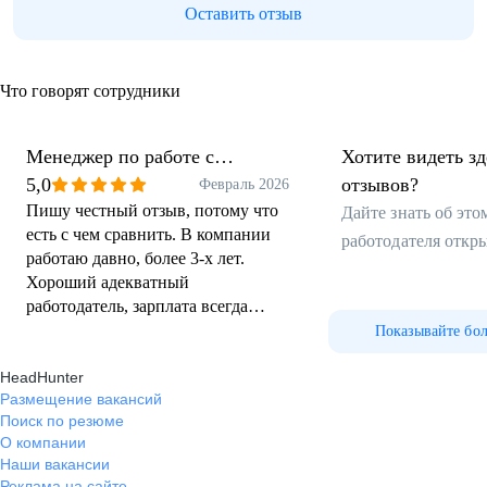
Оставить отзыв
Что говорят сотрудники
Менеджер по работе с
Хотите видеть з
клиентами
5,0
отзывов?
Февраль 2026
Пишу честный отзыв, потому что
Дайте знать об эт
есть с чем сравнить. В компании
работодателя откр
работаю давно, более 3-х лет.
Хороший адекватный
работодатель, зарплата всегда
вовремя. Расположение хорошее, в
Показывайте бо
бизнес центре, напротив
HeadHunter
находится тц. Уютный светлый
Размещение вакансий
офис в пешей доступности от
Поиск по резюме
метро. Чай,кофе,разные
О компании
вкусняшки, на праздники дарят
Наши вакансии
подарки сотрудникам и деткам.
Реклама на сайте