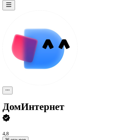
ДомИнтернет
4,8
36 отзывов