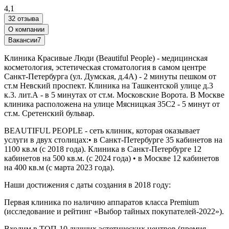
4,1
32 отзыва
О компании
Вакансии
7
Клиника Красивые Люди (Beautiful People) - медицинская
косметология, эстетическая стоматология в самом центре
Санкт-Петербурга (ул. Думская, д.4А) - 2 минуты пешком от
ст.м Невский проспект. Клиника на Ташкентской улице д.3
к.3. лит.А - в 5 минутах от ст.м. Московские Ворота. В Москве
клиника расположена на улице Мясницкая 35С2 - 5 минут от
ст.м. Сретенский бульвар.
BEAUTIFUL PEOPLE - сеть клиник, которая оказывает
услуги в двух столицах:• в Санкт-Петербурге 35 кабинетов на
1100 кв.м (с 2018 года). Клиника в Санкт-Петербурге 12
кабинетов на 500 кв.м. (с 2024 года) • в Москве 12 кабинетов
на 400 кв.м (с марта 2023 года).
Наши достижения с даты создания в 2018 году:
Первая клиника по наличию аппаратов класса Premium
(исследование и рейтинг «Выбор тайных покупателей-2022»).
Входим в ТОП-10 лучших эстетических центров (премия