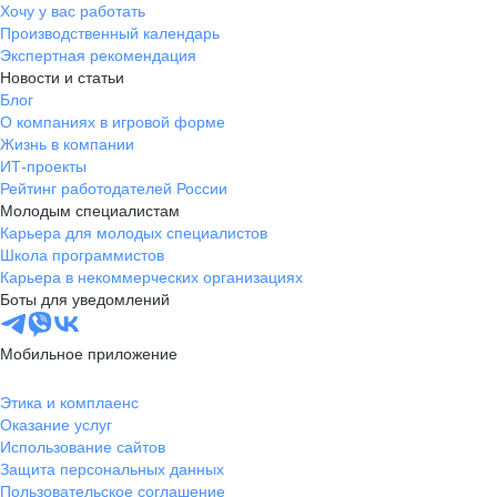
был на связи, помогал советом и
Хочу у вас работать
поддержкой. Благодаря его опыту
Производственный календарь
и готовности делиться знаниями
Экспертная рекомендация
Новости и статьи
мне удалось многому научиться и
Блог
значительно вырасти как
О компаниях в игровой форме
специалисту. Несмотря на то, что
Жизнь в компании
по рабочим задачам я не всегда
ИТ-проекты
плотно взаимодействовал с
Рейтинг работодателей России
коллективом, у меня остались
Молодым специалистам
очень приятные впечатления и
Карьера для молодых специалистов
воспоминания: коллеги
Школа программистов
доброжелательные, спокойные,
Карьера в некоммерческих организациях
добрые и всегда уважительно
Боты для уведомлений
относятся друг к другу. Благодарен
компании за эти два года,
Мобильное приложение
полученный опыт и здоровую
рабочую атмосферу. Желаю
Этика и комплаенс
компании дальнейшего роста,
Оказание услуг
интересных проектов и успешного
Использование сайтов
развития!
Защита персональных данных
Пользовательское соглашение