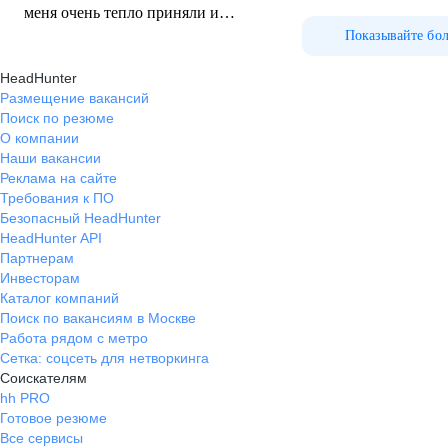
меня очень тепло приняли и
помогли спокойно влиться в
Показывайте бо
рабочий процесс. Я был
HeadHunter
единственным специалистом в
Размещение вакансий
своём направлении, поэтому часто
Поиск по резюме
взаимодействовал с разными
О компании
отделами и помогал коллегам
Наши вакансии
решать возникающие технические
Реклама на сайте
вопросы. Всегда было приятно
Требования к ПО
видеть, что твоя работа реально
Безопасный HeadHunter
помогает людям и делает их
HeadHunter API
рабочий день немного проще.
Партнерам
Отдельно хочу отметить
Инвесторам
Каталог компаний
руководство и свой отдел АУП —
Поиск по вакансиям в Москве
лояльное, открытое к диалогу и
Работа рядом с метро
готовое поддержать. Когда есть
Сетка: соцсеть для нетворкинга
доверие и уважение со стороны
Соискателям
руководства, работать становится
hh PRO
намного комфортнее.. И особенно
Готовое резюме
моего IT-руководителя: он всегда
Все сервисы