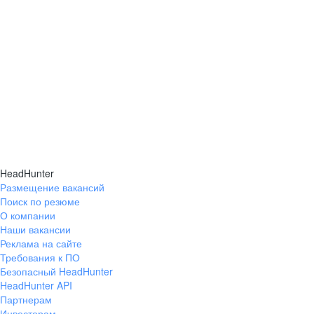
Начало карьеры в Familia
HeadHunter
Размещение вакансий
Вы хотите совместить работу с учебой или только начинаете
Поиск по резюме
свой профессиональный путь? Сделайте первые шаги
О компании
в профессию вместе с Familia!
Наши вакансии
Реклама на сайте
Требования к ПО
Учиться у лучших
Безопасный HeadHunter
Учитесь у основоположников и осваивайте международные
HeadHunter API
практики ритейла в уникальном формате офф-прайс,
Партнерам
а проекты корпоративного университета и система
Инвесторам