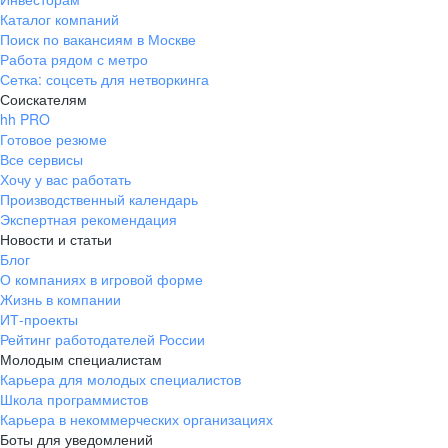
наставничества помогут взять быстрый старт в профессию.
Каталог компаний
Поиск по вакансиям в Москве
Работа рядом с метро
Сетка: соцсеть для нетворкинга
Соискателям
hh PRO
Готовое резюме
Все сервисы
Хочу у вас работать
Производственный календарь
Экспертная рекомендация
умеете слаженно работать
готовы применять свой опыт,
Новости и статьи
в команде
таланты, знания и навыки во благо
Блог
компании
О компаниях в игровой форме
Жизнь в компании
ИТ-проекты
Рейтинг работодателей России
Молодым специалистам
обладаете активной жизненной
стремитесь к профессиональному
Карьера для молодых специалистов
позицией
и карьерному росту
Школа программистов
Карьера в некоммерческих организациях
Боты для уведомлений