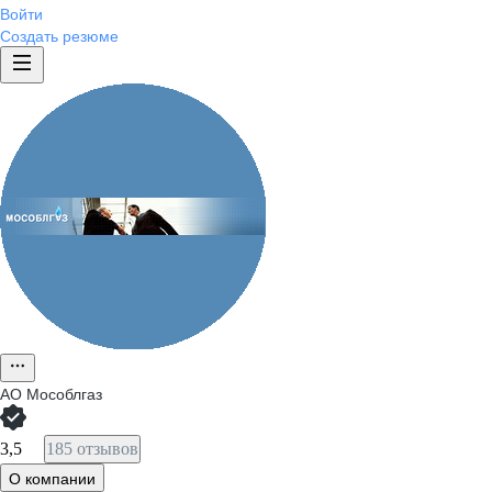
Войти
Создать резюме
АО
Мособлгаз
3,5
185 отзывов
О компании