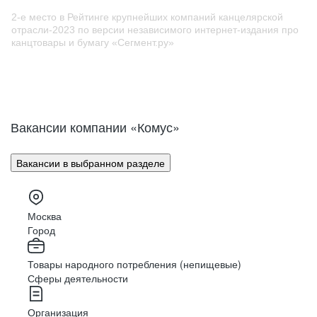
2-е место в Рейтинге крупнейших компаний канцелярской
отрасли-2023 по версии независимого интернет-издания про
канцтовары и бумагу «Cегмент.ру»
Вакансии компании «Комус»
Вакансии в выбранном разделе
Москва
Город
Товары народного потребления (непищевые)
Сферы деятельности
Организация