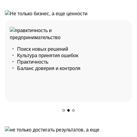
Внимание к заказчику
Человечность
Комплексный подход
Поиск новых решений
Открытая обратная связь
Экспертиза
Культура принятия ошибок
Экологичность
Внутренняя клиентоориентированность
Практичность
Команда
Баланс доверия и контроля