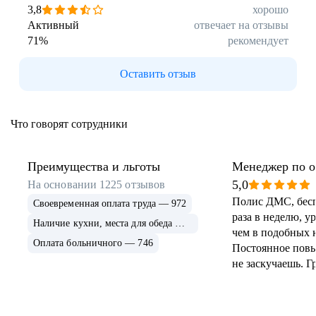
3,8
хорошо
Активный
отвечает на отзывы
71
%
рекомендует
Оставить отзыв
Что говорят сотрудники
Преимущества и льготы
Менеджер по 
продажам
5,0
На основании
1225
отзывов
Полис ДМС, бесп
Своевременная оплата труда — 972
раза в неделю, у
Наличие кухни, места для обеда — 768
чем в подобных 
Оплата больничного — 746
Постоянное пов
не заскучаешь. Г
разделение терри
хорошую погоду
пройти территор