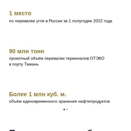
2
1 место
р
по перевалке угля в России за 1 полугодие 2022 года
Б
90 млн тонн
ра
проектный объём перевалки терминалов ОТЭКО
с
в порту Тамань
1
Более 1 млн куб. м.
че
объём единовременного хранения нефтепродуктов