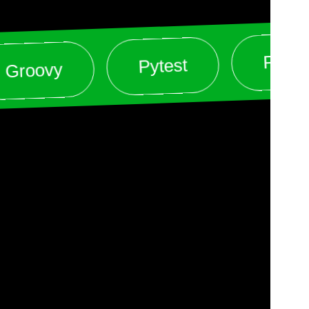
Playwr
Pytest
Groovy