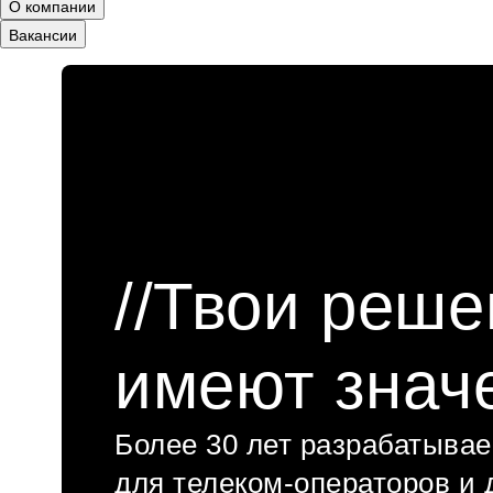
О компании
Вакансии
//Твои реше
имеют знач
Более 30 лет разрабатыва
для телеком-операторов и 