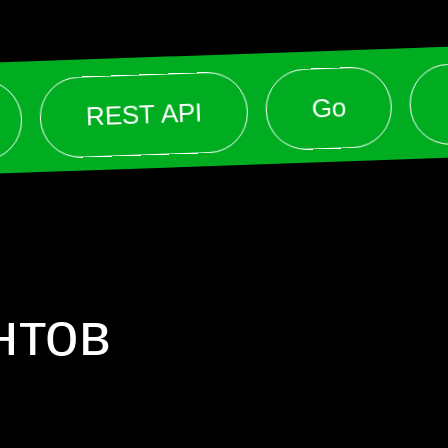
Go
REST API
нтов