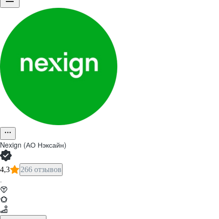
Nexign (АО Нэксайн)
4,3
266 отзывов
·