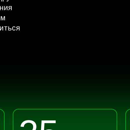
ния
ем
иться