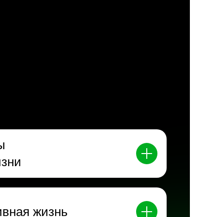
ы
изни
ивная жизнь