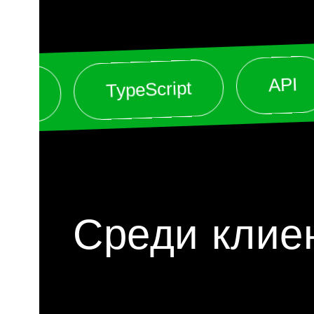
API
TypeScript
C
Среди клие