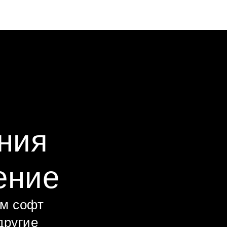
ния
ение
ем софт
другие