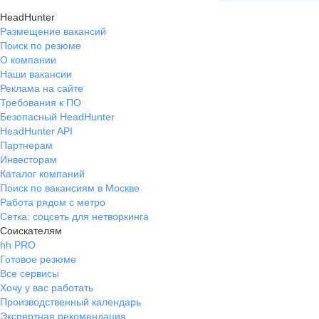
врача, есть современное
HeadHunter
оборудование, поддерживается
Размещение вакансий
командный подход и
Поиск по резюме
внимательное отношение к
О компании
пациентам. Приятно быть частью
Наши вакансии
коллектива, который стремится к
Реклама на сайте
постоянному развитию и высоким
Требования к ПО
стандартам.
Безопасный HeadHunter
HeadHunter API
Партнерам
Инвесторам
Каталог компаний
Поиск по вакансиям в Москве
Работа рядом с метро
Сетка: соцсеть для нетворкинга
Соискателям
hh PRO
Готовое резюме
Все сервисы
Хочу у вас работать
Производственный календарь
Экспертная рекомендация